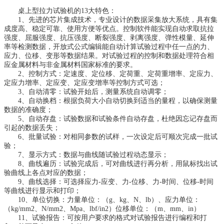
桌上型拉力试验机的13大特色：
1、先进的芯片集成技术，专业设计的数据采集放大系统，具有集
成度高、稳定可靠、使用方便等优点。控制软件能实现自动求取抗拉
强度、屈服强度、抗压强度、断裂强度、剥离强度、弹性模量、延伸
率等检测数据，开放式公式编辑能自动计算试验过程中任一点的力、
应力、位移、变形等数据结果。对试验过程的控制和数据处理符合相
应金属材料与非金属材料国家标准的要求。
2、控制方式：定速度、定位移、定荷重、定荷重增率、定应力、
定应力增率、定应变、定应变增率等控制方式可选；
3、自动清零：试验开始后，测量系统自动调零；
4、自动换档：根据负荷大小自动切换到适当的量程，以确保测量
数据的准确度；
5、自动存盘：试验数据和试验条件自动存盘，杜绝因忘记存盘而
引起的数据丢失；
6、批量试验：对相同参数的试样，一次设定后可顺次完成一批试
验；
7、显示方式：数据与曲线随试验过程动态显示；
8、曲线遍历：试验完成后，可对曲线进行再分析，用鼠标找出试
验曲线上各点对应的数据；
9、曲线选择：可选择应力-应变、力-位移、力-时间、位移-时间
等曲线进行显示和打印；
10、单位切换：力量单位：（g、kg、N、lb）、应力单位：
（kg/mm2、N/mm2、Mpa、lbf/in2）位移单位：（m、mm、in）
11、试验报告：可按用户要求的格式对试验报告进行编程和打