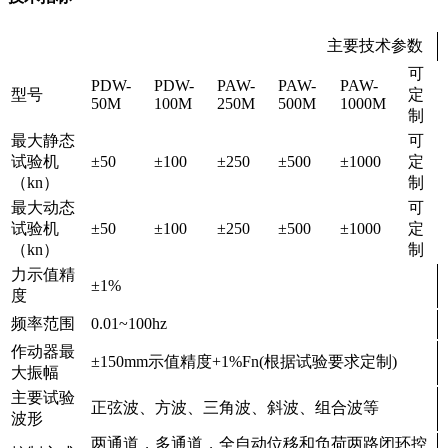
主要技术参数
可
PDW-
PDW-
PAW-
PAW-
PAW-
型号
定
50M
100M
250M
500M
1000M
制
最大静态
可
试验机
±50
±100
±250
±500
±1000
定
（kn）
制
最大动态
可
试验机
±50
±100
±250
±500
±1000
定
（kn）
制
力示值精
±1%
度
频率范围
0.01~100hz
作动器最
±150mm示值精度+1%Fn(根据试验要求定制)
大振幅
主要试验
正弦波、方波、三角波、斜波、组合波等
波形
两通道，多通道，全自动位移和负荷两路闭环控