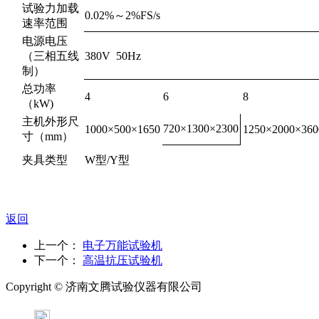
试验力加载
0.02%～2%FS/s
速率范围
电源电压
（三相五线
380V 50Hz
制）
总功率
4
6
8
（kW)
主机外形尺
720×1300×2300
1000×500×1650
1250×2000×360
寸（mm）
夹具类型
W型/Y型
返回
上一个：
电子万能试验机
下一个：
高温抗压试验机
Copyright ©
济南
文腾试验仪器有限公司