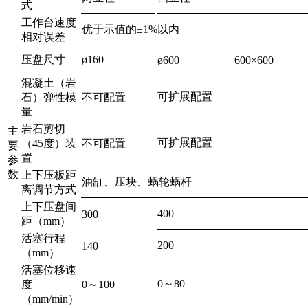
式
工作台速度
优于示值的±1%以内
相对误差
压盘尺寸
ø160
ø600
600×600
混凝土（岩
可扩展配置
石）弹性模
不可配置
量
岩石剪切
主
可扩展配置
（45度）装
不可配置
要
置
参
数
上下压板距
油缸、压块、蜗轮蜗杆
离调节方式
上下压盘间
400
300
距（mm）
活塞行程
200
140
（mm）
活塞位移速
0～80
度
0～100
（mm/min）