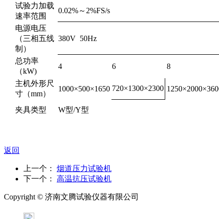
试验力加载
0.02%～2%FS/s
速率范围
电源电压
（三相五线
380V 50Hz
制）
总功率
4
6
8
（kW)
主机外形尺
720×1300×2300
1000×500×1650
1250×2000×360
寸（mm）
夹具类型
W型/Y型
返回
上一个：
烟道压力试验机
下一个：
高温抗压试验机
Copyright ©
济南
文腾试验仪器有限公司