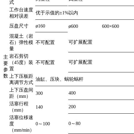
式
工作台速度
优于示值的±1%以内
相对误差
压盘尺寸
ø160
ø600
600×600
混凝土（岩
可扩展配置
石）弹性模
不可配置
量
岩石剪切
主
可扩展配置
（45度）装
不可配置
要
置
参
数
上下压板距
油缸、压块、蜗轮蜗杆
离调节方式
上下压盘间
400
300
距（mm）
活塞行程
200
140
（mm）
活塞位移速
0～80
度
0～100
（mm/min）