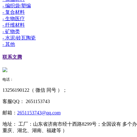
- 编织袋/塑编
- 复合材料
- 生物医疗
- 纤维材料
- 矿物类
- 水泥/砖瓦陶瓷
- 其他
联系
文腾
电话：
13256190122（ 微信 同号 ）；
客服QQ：
2651153743
邮箱：
2651153743@qq.com
地址：
工厂：山东省济南市经十西路8299号；全国设有 多
重庆、湖北、湖南、福建等 ）