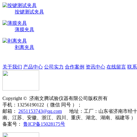
按键测试夹具
薄膜夹具
剥离夹具
关于我们
产品中心
公司实力
合作案例
资讯中心
在线留言
联系
Copyright ©
济南
文腾
试验仪器有限公司版权所有
手机：
13256190122（ 微信 同号 ）；
邮箱：
2651153743@qq.com
地址：
工厂：山东省济南市经十
南、江苏、安徽、浙江、四川、重庆、湖北、湖南、福建等 ）
备案号：
鲁ICP备15028175号