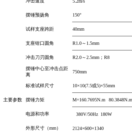
冲击速度
5.2m/s
摆锤预扬角
150°
试样支座跨距
40mm
支座钳口圆角
R1.0～1.5mm
冲击刀刃圆角
R2.0～2.5mm；R8
摆锤中心至冲击点距
750mm
离
标准试样尺寸
10×10(7.5或5)×55mm
主要参数
摆锤力矩
M=160.7695N.m 80.3848N.
电源和功率
380V/50Hz 180W
外形尺寸（mm）
2124×600×1340