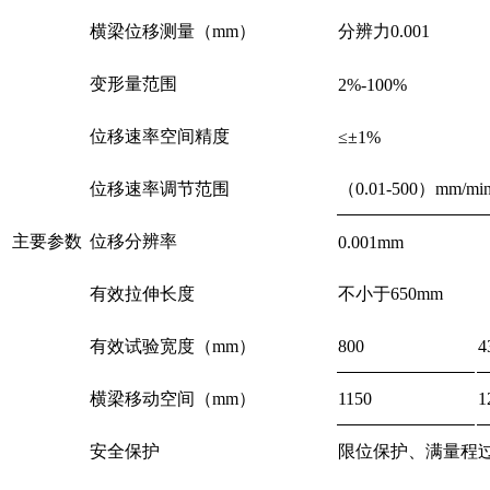
横梁位移测量（mm）
分辨力0.001
变形量范围
2%-100%
位移速率空间精度
≤±1%
位移速率调节范围
（0.01-500）mm
主要参数
位移分辨率
0.001mm
有效拉伸长度
不小于650mm
有效试验宽度（mm）
800
4
横梁移动空间（mm）
1150
1
安全保护
限位保护、满量程