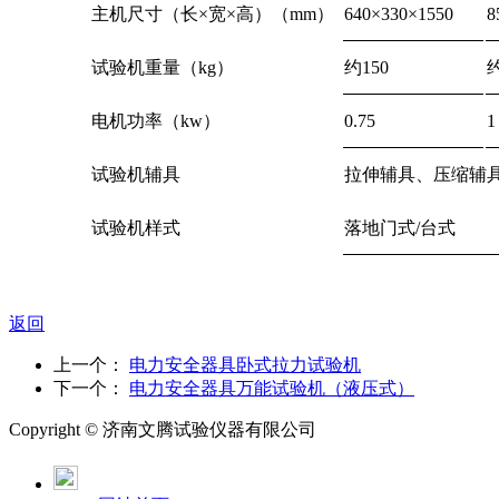
主机尺寸（长×宽×高）（mm）
640×330×1550
8
试验机重量（kg）
约150
约
电机功率（kw）
0.75
1
试验机辅具
拉伸辅具、压缩辅
试验机样式
落地门式/台式
返回
上一个：
电力安全器具卧式拉力试验机
下一个：
电力安全器具万能试验机（液压式）
Copyright ©
济南
文腾试验仪器有限公司