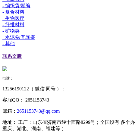
- 编织袋/塑编
- 复合材料
- 生物医疗
- 纤维材料
- 矿物类
- 水泥/砖瓦陶瓷
- 其他
联系
文腾
电话：
13256190122（ 微信 同号 ）；
客服QQ：
2651153743
邮箱：
2651153743@qq.com
地址：
工厂：山东省济南市经十西路8299号；全国设有 多
重庆、湖北、湖南、福建等 ）