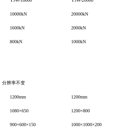
YJW-10000
YJW-20000
10000kN
20000kN
1600kN
2000kN
800kN
1000kN
档，分辨率不变
1200mm
1200mm
1080×650
1200×800
900×600×150
1000×1000×200