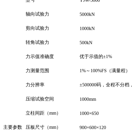
YJW-5000
轴向试验力
5000kN
剪向试验力
1000kN
转角试验力
500kN
力示值准确度
优于示值的±1%
力测量范围
1%～100%FS（满量程）
力分辨率
±500000码，全程不分
压缩试验空间
1000mm
立柱间距（mm）
1000×650
主要参数
压板尺寸（mm）
900×600×120