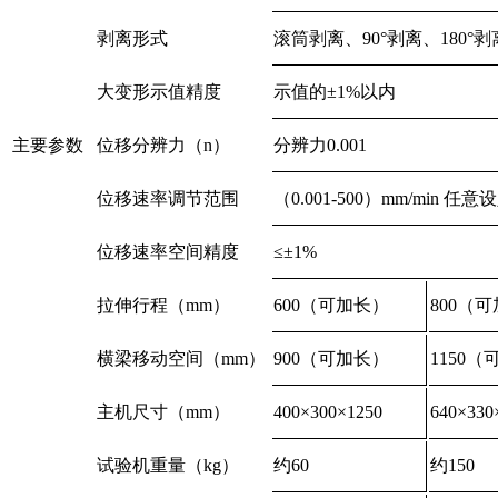
剥离形式
滚筒剥离、90°剥离、180°剥
大变形示值精度
示值的±1%以内
主要参数
位移分辨力（n）
分辨力0.001
位移速率调节范围
（0.001-500）mm/min 
位移速率空间精度
≤±1%
拉伸行程（mm）
600（可加长）
800（
横梁移动空间（mm）
900（可加长）
1150
主机尺寸（mm）
400×300×1250
640×330
试验机重量（kg）
约60
约150