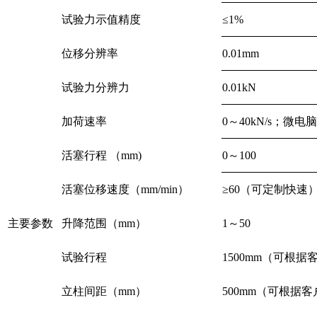
试验力示值精度
≤1%
位移分辨率
0.01mm
试验力分辨力
0.01kN
加荷速率
0～40kN/s；微
活塞行程 （mm)
0～100
活塞位移速度（mm/min）
≥60（可定制快速
主要参数
升降范围（mm）
1～50
试验行程
1500mm（可根
立柱间距（mm）
500mm（可根据