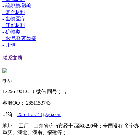
- 编织袋/塑编
- 复合材料
- 生物医疗
- 纤维材料
- 矿物类
- 水泥/砖瓦陶瓷
- 其他
联系
文腾
电话：
13256190122（ 微信 同号 ）；
客服QQ：
2651153743
邮箱：
2651153743@qq.com
地址：
工厂：山东省济南市经十西路8299号；全国设有 多
重庆、湖北、湖南、福建等 ）